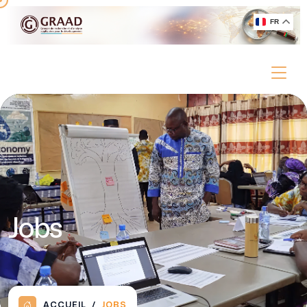
FR
Jobs
ACCUEIL
JOBS