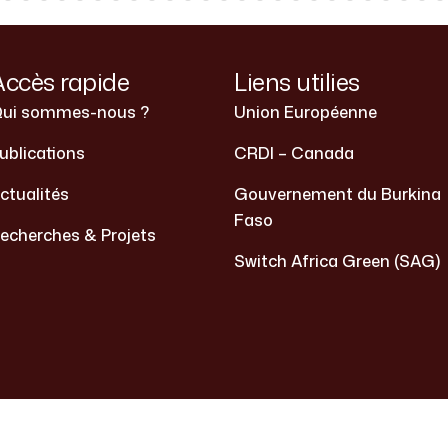
Accès rapide
Liens utilies
ui sommes-nous ?
Union Européenne
ublications
CRDI – Canada
ctualités
Gouvernement du Burkina
Faso
echerches & Projets
Switch Africa Green (SAG)
2026 . Tous droits réservés. | site réalisé par Switch Ma