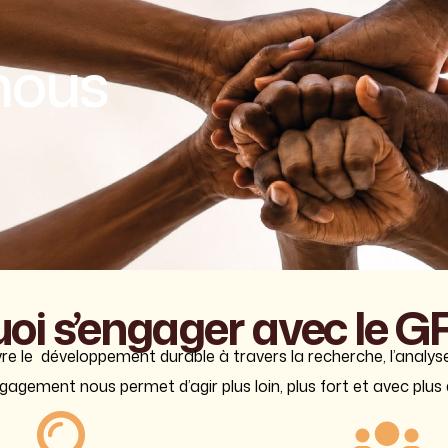
nous
oi
s’engager
avec
le
G
e le développement durable à travers la recherche, l’analyse 
gagement nous permet d’agir plus loin, plus fort et avec plus 