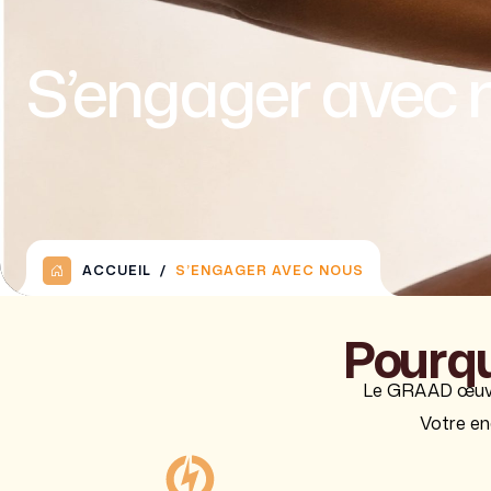
S’engager avec 
ACCUEIL
S’ENGAGER AVEC NOUS
Pourqu
Le
GRAAD
œuvr
Votre en