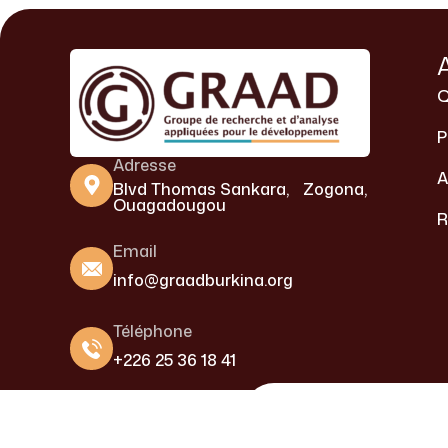
Q
P
Adresse
A
Blvd Thomas Sankara, Zogona,
Ouagadougou
R
Email
info@graadburkina.org
Téléphone
+226 25 36 18 41
Copyright © GRAAD Burkina 