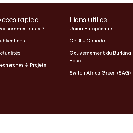
Accès rapide
Liens utilies
ui sommes-nous ?
Union Européenne
ublications
CRDI – Canada
ctualités
Gouvernement du Burkina
Faso
echerches & Projets
Switch Africa Green (SAG)
2026 . Tous droits réservés. | site réalisé par Switch Ma