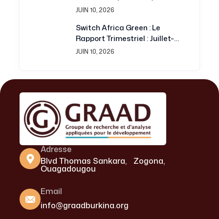
Projet Switch Africa Green
JUIN 10, 2026
Switch Africa Green : Le
Rapport Trimestriel : Juillet-
Septembre 2016 Est
JUIN 10, 2026
Disponible
Adresse
Blvd Thomas Sankara, Zogona,
Ouagadougou
Email
info@graadburkina.org