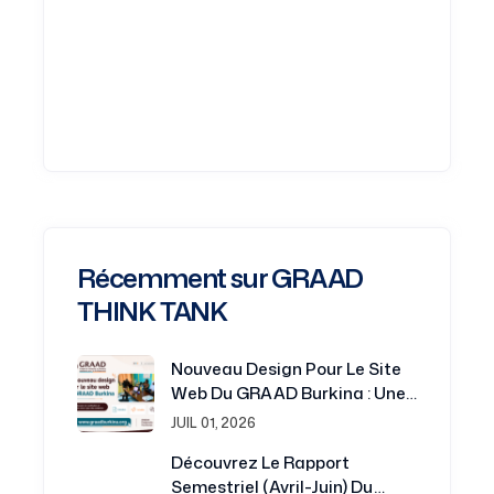
Récemment sur GRAAD
THINK TANK
Nouveau Design Pour Le Site
Web Du GRAAD Burkina : Une
Plateforme Renouvelée Au
JUIL 01, 2026
Service De La Recherche Et Du
Découvrez Le Rapport
Développement
Semestriel (avril-Juin) Du