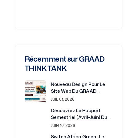
Récemment sur GRAAD
THINK TANK
Nouveau Design Pour Le
Site Web Du GRAAD
Burkina : Une Plateforme
JUIL 01, 2026
Renouvelée Au Service De
Découvrez Le Rapport
La Recherche Et Du
Semestriel (avril-Juin) Du
Développement
Projet Switch Africa Green
JUIN 10, 2026
Switch Africa Green : Le