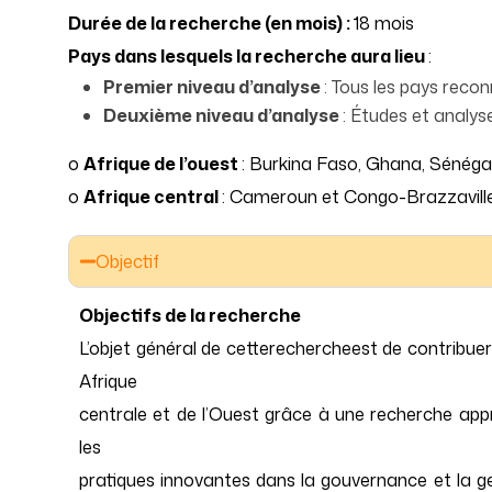
Durée de la recherche (en mois) :
18 mois
Pays dans lesquels la recherche aura lieu
:
Premier niveau d’analyse
: Tous les pays recon
Deuxième niveau d’analyse
: Études et analys
o
Afrique de l’ouest
: Burkina Faso, Ghana, Sénégal
o
Afrique central
: Cameroun et Congo-Brazzavill
Objectif
Objectifs de la recherche
L’objet général de cetterechercheest de contribu
Afrique
centrale et de l’Ouest grâce à une recherche appr
les
pratiques innovantes dans la gouvernance et la ges