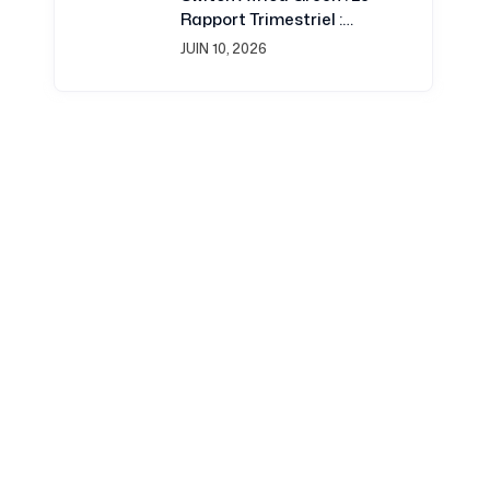
Rapport Trimestriel :
Juillet-Septembre 2016 Est
JUIN 10, 2026
Disponible