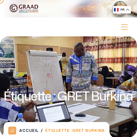
FR
Étiquette :
GRET Burkina
ACCUEIL
ÉTIQUETTE :
GRET BURKINA