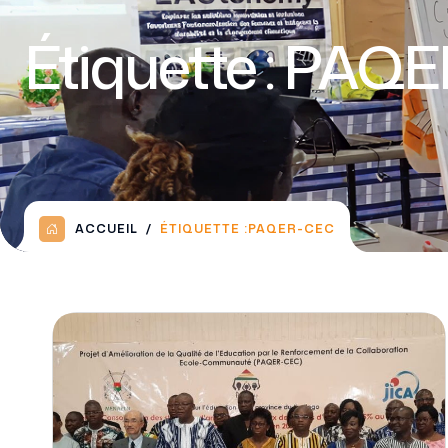
Étiquette :
PAQE
ACCUEIL
ÉTIQUETTE :
PAQER-CEC