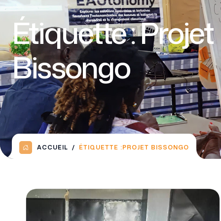
Étiquette :
Projet
Bissongo
ACCUEIL
ÉTIQUETTE :
PROJET BISSONGO