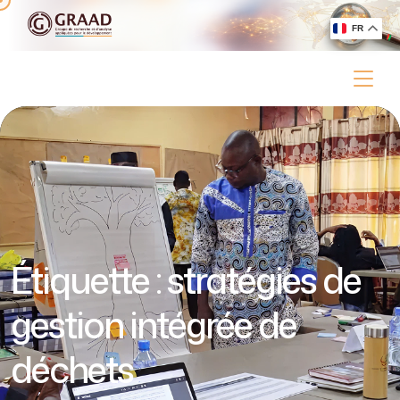
FR
Étiquette :
stratégies de
gestion intégrée de
déchets