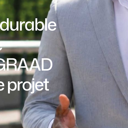
durable
e
e GRAAD
e projet