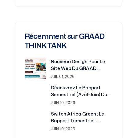
Récemment sur GRAAD
THINK TANK
Nouveau Design Pour Le
Site Web Du GRAAD
Burkina : Une Plateforme
JUIL 01, 2026
Renouvelée Au Service De
Découvrez Le Rapport
La Recherche Et Du
Semestriel (avril-Juin) Du
Développement
Projet Switch Africa Green
JUIN 10, 2026
Switch Africa Green : Le
Rapport Trimestriel :
Juillet-Septembre 2016 Est
JUIN 10, 2026
Disponible