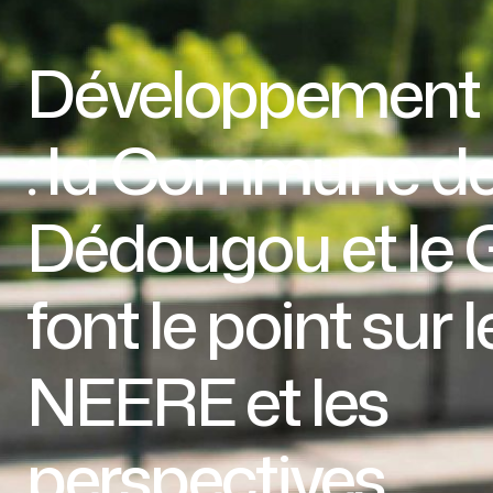
Développement 
: la Commune d
Dédougou et l
font le point sur l
NEERE et les
perspectives