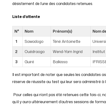
désistement de l’une des candidates retenues.
Liste d’attente
N°
Nom
Prénom(s)
Nom de
1
Sawadogo
Téné Antoinette
Univer
2
Ouédraogo
Wend-Yam Ingrid
Institut
3
Guiré
Balkissa
IFRISS
Il est important de noter que seules les candidates a
réserve de réussite au test qui leur sera administré à l
Pour celles qui n’ont pas été retenues cette fois-ci,
qu’il y aura ultérieurement d’autres sessions de form