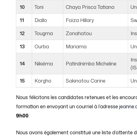
10
Toni
Chaya Prisca Tatiana
Un
11
Diallo
Faïza Hillary
Sw
12
Tougma
Zonahatou
In
13
Ourba
Mariama
Un
In
14
Nikiéma
Patindnimba Micheline
(I
15
Korgho
Sakinatou Carine
Un
Nous félicitons les candidates retenues et les encoura
formation en envoyant un courriel à l’adresse
jeanne.
9h00
.
Nous avons également constitué une liste d’attente d