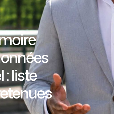
moire
 données
: liste
retenues