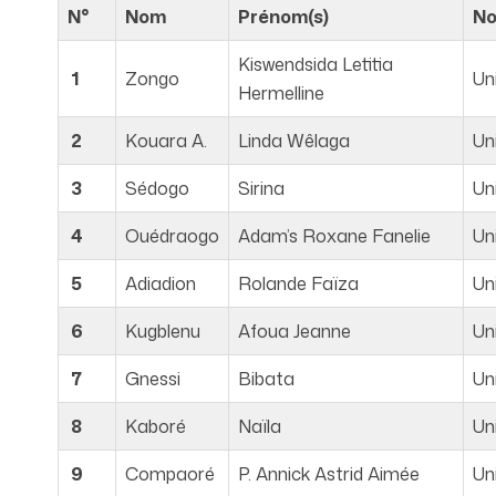
N°
Nom
Prénom(s)
No
Kiswendsida Letitia
1
Zongo
Un
Hermelline
2
Kouara A.
Linda Wêlaga
Un
3
Sédogo
Sirina
Un
4
Ouédraogo
Adam’s Roxane Fanelie
Un
5
Adiadion
Rolande Faïza
Un
6
Kugblenu
Afoua Jeanne
Un
7
Gnessi
Bibata
Un
8
Kaboré
Naïla
Un
9
Compaoré
P. Annick Astrid Aimée
Un