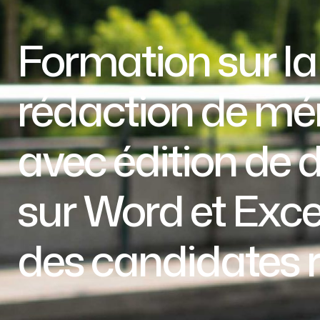
Formation sur la
rédaction de mé
avec édition de
sur Word et Excel 
des candidates 