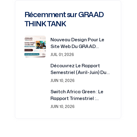
Récemment sur GRAAD
THINK TANK
Nouveau Design Pour Le
Site Web Du GRAAD
Burkina : Une Plateforme
JUIL 01, 2026
Renouvelée Au Service De
Découvrez Le Rapport
La Recherche Et Du
Semestriel (avril-Juin) Du
Développement
Projet Switch Africa Green
JUIN 10, 2026
Switch Africa Green : Le
Rapport Trimestriel :
Juillet-Septembre 2016 Est
JUIN 10, 2026
Disponible