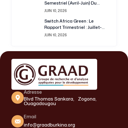
Semestriel (avril-Juin) Du
Projet Switch Africa Green
JUIN 10, 2026
Switch Africa Green : Le
Rapport Trimestriel : Juillet-
Septembre 2016 Est
JUIN 10, 2026
Disponible
Adresse
Blvd Thomas Sankara, Zogona,
Ouagadougou
Email
info@graadburkina.org