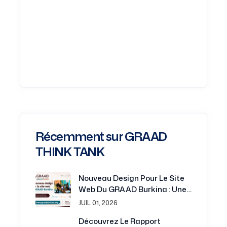
Récemment sur GRAAD
THINK TANK
Nouveau Design Pour Le Site
Web Du GRAAD Burkina : Une
Plateforme Renouvelée Au
JUIL 01, 2026
Service De La Recherche Et Du
Découvrez Le Rapport
Développement