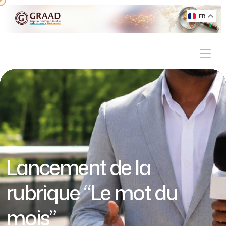
FR
Lancement de la
rubrique “Le mot du
mois”