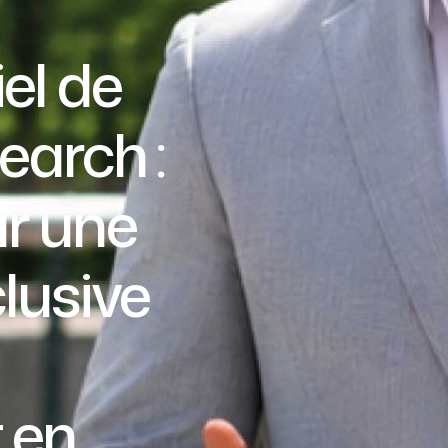
el de
arch :
ur une
lusive
 en