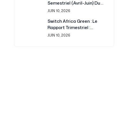
Semestriel (avril-Juin) Du
Développement
Projet Switch Africa Green
JUIN 10, 2026
Switch Africa Green : Le
Rapport Trimestriel :
Juillet-Septembre 2016 Est
JUIN 10, 2026
Disponible