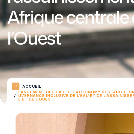
Afrique centrale 
l’Ouest
ACCUEIL
LANCEMENT OFFICIEL DE EAUTONOMY RESEARCH : UNE
UVERNANCE INCLUSIVE DE L’EAU ET DE L’ASSAINISS
E ET DE L’OUEST