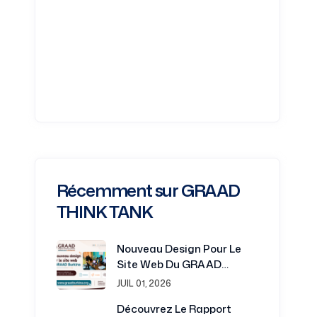
Récemment sur GRAAD
THINK TANK
Nouveau Design Pour Le
Site Web Du GRAAD
Burkina : Une Plateforme
JUIL 01, 2026
Renouvelée Au Service De
Découvrez Le Rapport
La Recherche Et Du