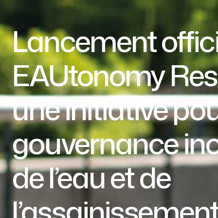
Lancement offici
EAUtonomy Rese
une initiative po
gouvernance inc
de l’eau et de
l’assainissement