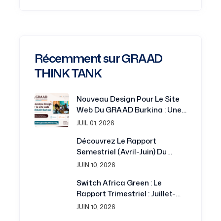
Récemment sur GRAAD
THINK TANK
Nouveau Design Pour Le Site
Web Du GRAAD Burkina : Une
Plateforme Renouvelée Au
JUIL 01, 2026
Service De La Recherche Et Du
Découvrez Le Rapport
Développement
Semestriel (avril-Juin) Du
Projet Switch Africa Green
JUIN 10, 2026
Switch Africa Green : Le
Rapport Trimestriel : Juillet-
Septembre 2016 Est
JUIN 10, 2026
Disponible