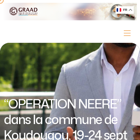
FR
“OPERATION NEERE”
dans la commune de
Koudougou, 19-24 sept