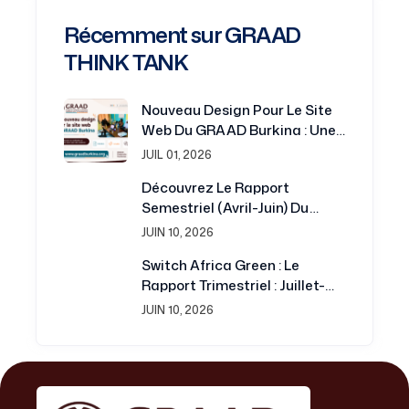
Récemment sur GRAAD
THINK TANK
Nouveau Design Pour Le Site
Web Du GRAAD Burkina : Une
Plateforme Renouvelée Au
JUIL 01, 2026
Service De La Recherche Et Du
Découvrez Le Rapport
Développement
Semestriel (avril-Juin) Du
Projet Switch Africa Green
JUIN 10, 2026
Switch Africa Green : Le
Rapport Trimestriel : Juillet-
Septembre 2016 Est
JUIN 10, 2026
Disponible