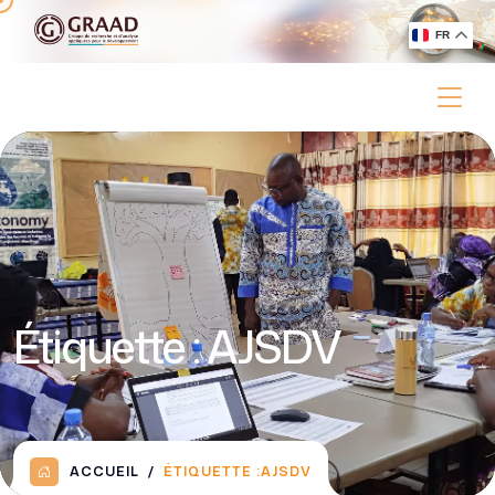
FR
Étiquette :
AJSDV
ACCUEIL
ÉTIQUETTE :
AJSDV