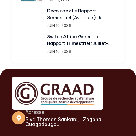
Service De La Recherche Et Du
Découvrez Le Rapport
Développement
Semestriel (avril-Juin) Du
Projet Switch Africa Green
JUIN 10, 2026
Switch Africa Green : Le
Rapport Trimestriel : Juillet-
Septembre 2016 Est
JUIN 10, 2026
Disponible
Adresse
Blvd Thomas Sankara, Zogona,
Ouagadougou