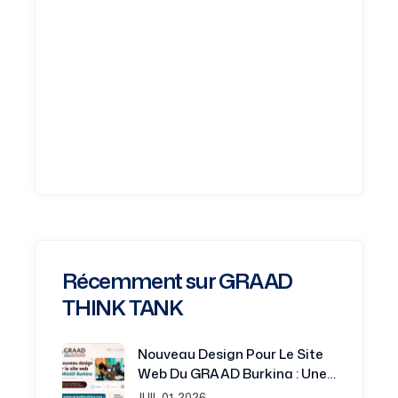
Récemment sur GRAAD
THINK TANK
Nouveau Design Pour Le Site
Web Du GRAAD Burkina : Une
Plateforme Renouvelée Au
JUIL 01, 2026