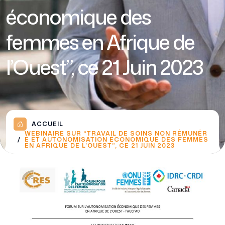
économique des
femmes en Afrique de
l’Ouest”, ce 21 Juin 2023
ACCUEIL
WEBINAIRE SUR “TRAVAIL DE SOINS NON RÉMUNÉR
É ET AUTONOMISATION ÉCONOMIQUE DES FEMMES
EN AFRIQUE DE L’OUEST”, CE 21 JUIN 2023