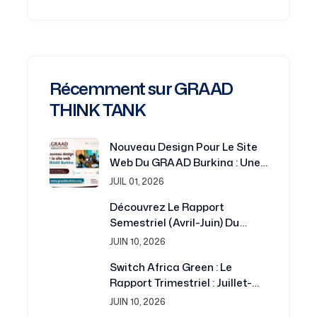
Récemment sur GRAAD
THINK TANK
Nouveau Design Pour Le Site
Web Du GRAAD Burkina : Une
Plateforme Renouvelée Au
JUIL 01, 2026
Service De La Recherche Et Du
Découvrez Le Rapport
Développement
Semestriel (avril-Juin) Du
Projet Switch Africa Green
JUIN 10, 2026
Switch Africa Green : Le
Rapport Trimestriel : Juillet-
Septembre 2016 Est
JUIN 10, 2026
Disponible