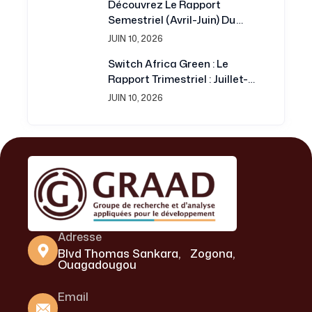
Découvrez Le Rapport
Développement
Semestriel (avril-Juin) Du
Projet Switch Africa Green
JUIN 10, 2026
Switch Africa Green : Le
Rapport Trimestriel : Juillet-
Septembre 2016 Est
JUIN 10, 2026
Disponible
Adresse
Blvd Thomas Sankara, Zogona,
Ouagadougou
Email