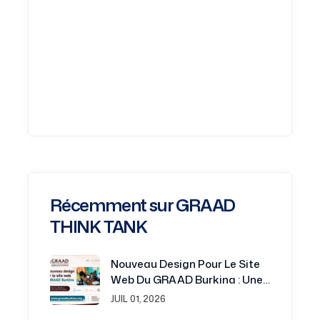
Récemment sur GRAAD
THINK TANK
Nouveau Design Pour Le Site
Web Du GRAAD Burkina : Une
Plateforme Renouvelée Au
JUIL 01, 2026
Service De La Recherche Et Du