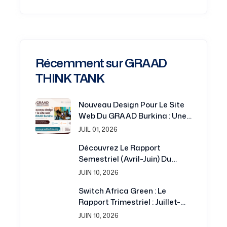
Récemment sur GRAAD
THINK TANK
Nouveau Design Pour Le Site
Web Du GRAAD Burkina : Une
Plateforme Renouvelée Au
JUIL 01, 2026
Service De La Recherche Et Du
Découvrez Le Rapport
Développement
Semestriel (avril-Juin) Du
Projet Switch Africa Green
JUIN 10, 2026
Switch Africa Green : Le
Rapport Trimestriel : Juillet-
Septembre 2016 Est
JUIN 10, 2026
Disponible