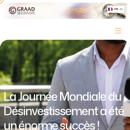
FR
La Journée Mondiale du
Désinvestissement a été
un énorme succès !