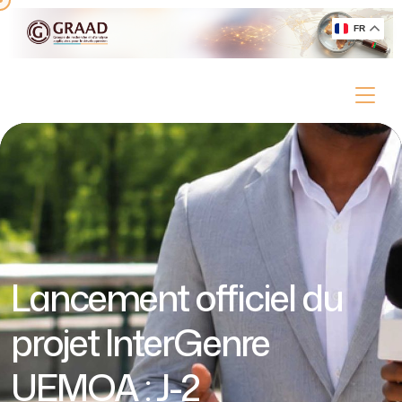
FR
Lancement officiel du
projet InterGenre
UEMOA : J-2