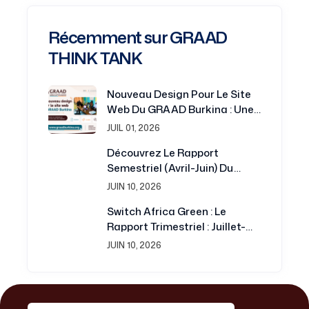
Récemment sur GRAAD
THINK TANK
Nouveau Design Pour Le Site
Web Du GRAAD Burkina : Une
Plateforme Renouvelée Au
JUIL 01, 2026
Service De La Recherche Et Du
Découvrez Le Rapport
Développement
Semestriel (avril-Juin) Du
Projet Switch Africa Green
JUIN 10, 2026
Switch Africa Green : Le
Rapport Trimestriel : Juillet-
Septembre 2016 Est
JUIN 10, 2026
Disponible