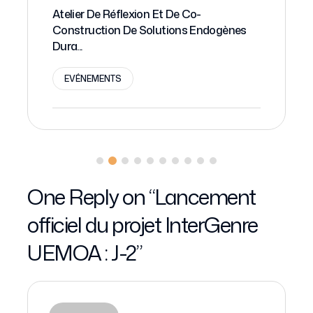
Atelier De Réflexion Et De Co-
Lan
Construction De Solutions Endogènes
Res
Dura...
E
EVÉNEMENTS
One Reply on “
Lancement
officiel du projet InterGenre
UEMOA : J-2
”