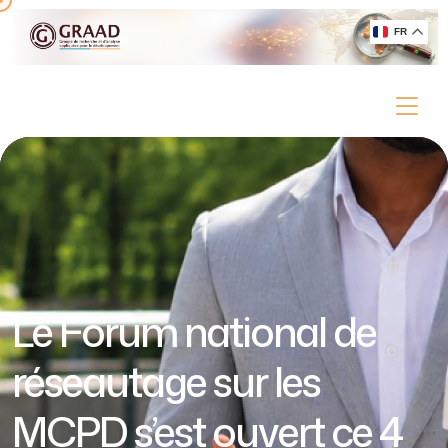
FR
Le Forum national de
réseautage sur les
MCPD s’est ouvert ce 4