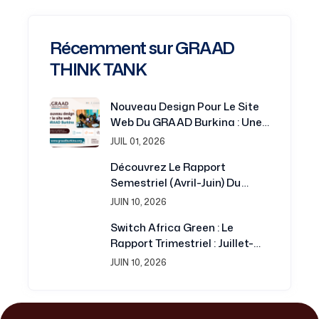
Récemment sur GRAAD
THINK TANK
Nouveau Design Pour Le Site
Web Du GRAAD Burkina : Une
Plateforme Renouvelée Au
JUIL 01, 2026
Service De La Recherche Et Du
Découvrez Le Rapport
Développement
Semestriel (avril-Juin) Du
Projet Switch Africa Green
JUIN 10, 2026
Switch Africa Green : Le
Rapport Trimestriel : Juillet-
Septembre 2016 Est
JUIN 10, 2026
Disponible