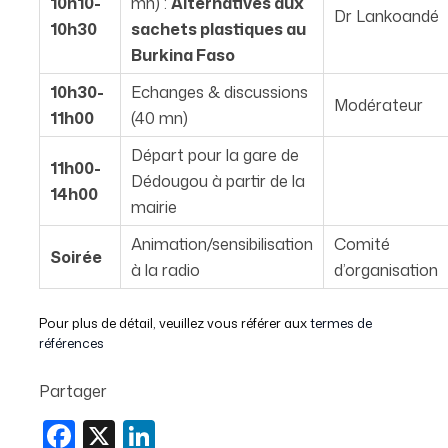
10h10-
mn) :
Alternatives aux
Dr Lankoandé
10h30
sachets plastiques au
Burkina Faso
10h30-
Echanges & discussions
Modérateur
11h00
(40 mn)
Départ pour la gare de
11h00-
Dédougou à partir de la
14h00
mairie
Animation/sensibilisation
Comité
Soirée
à la radio
d’organisation
Pour plus de détail, veuillez vous référer aux
termes de
références
Partager
Facebook
X
LinkedIn