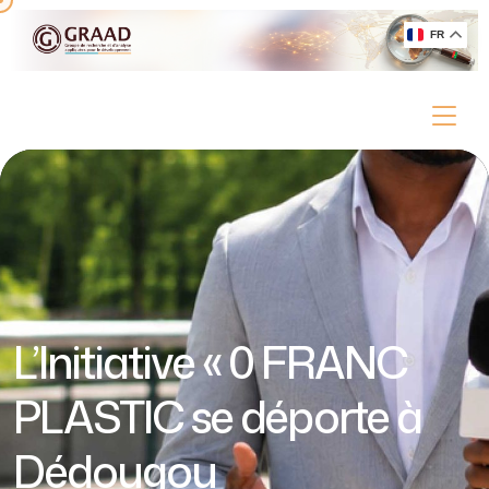
FR
L’Initiative « 0 FRANC
PLASTIC se déporte à
Dédougou