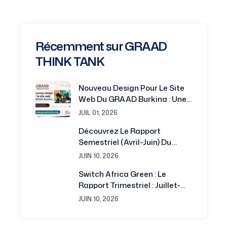
Récemment sur GRAAD
THINK TANK
Nouveau Design Pour Le Site
Web Du GRAAD Burkina : Une
Plateforme Renouvelée Au
JUIL 01, 2026
Service De La Recherche Et Du
Découvrez Le Rapport
Développement
Semestriel (avril-Juin) Du
Projet Switch Africa Green
JUIN 10, 2026
Switch Africa Green : Le
Rapport Trimestriel : Juillet-
Septembre 2016 Est
JUIN 10, 2026
Disponible