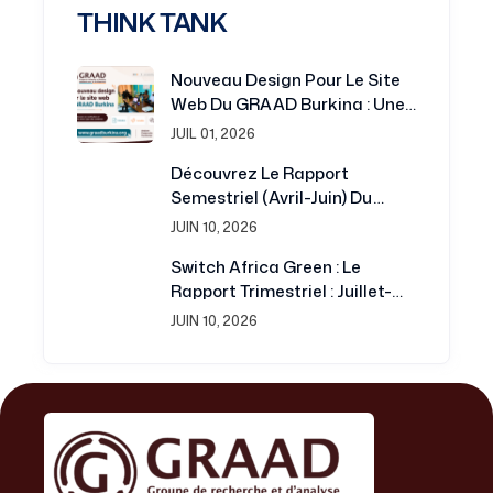
THINK TANK
Nouveau Design Pour Le Site
Web Du GRAAD Burkina : Une
Plateforme Renouvelée Au
JUIL 01, 2026
Service De La Recherche Et Du
Découvrez Le Rapport
Développement
Semestriel (avril-Juin) Du
Projet Switch Africa Green
JUIN 10, 2026
Switch Africa Green : Le
Rapport Trimestriel : Juillet-
Septembre 2016 Est
JUIN 10, 2026
Disponible