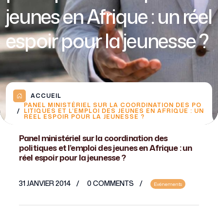
jeunes en Afrique : un réel
espoir pour la jeunesse ?
ACCUEIL
PANEL MINISTÉRIEL SUR LA COORDINATION DES PO
LITIQUES ET L’EMPLOI DES JEUNES EN AFRIQUE : UN
RÉEL ESPOIR POUR LA JEUNESSE ?
Panel ministériel sur la coordination des
politiques et l’emploi des jeunes en Afrique : un
réel espoir pour la jeunesse ?
31 JANVIER 2014
0 COMMENTS
Evénements