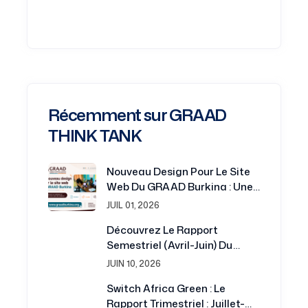
Récemment sur GRAAD
THINK TANK
Nouveau Design Pour Le Site
Web Du GRAAD Burkina : Une
Plateforme Renouvelée Au
JUIL 01, 2026
Service De La Recherche Et Du
Découvrez Le Rapport
Développement
Semestriel (avril-Juin) Du
Projet Switch Africa Green
JUIN 10, 2026
Switch Africa Green : Le
Rapport Trimestriel : Juillet-