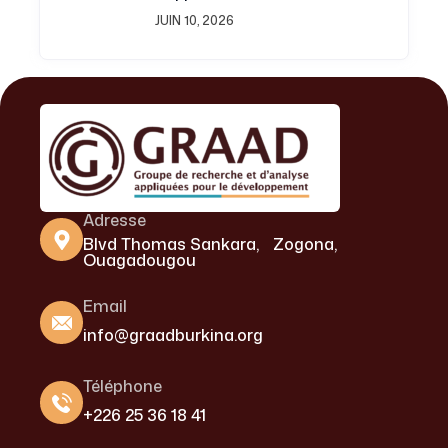
Septembre 2016 Est
JUIN 10, 2026
Disponible
Adresse
Blvd Thomas Sankara, Zogona,
Ouagadougou
Email
info@graadburkina.org
Téléphone
+226 25 36 18 41