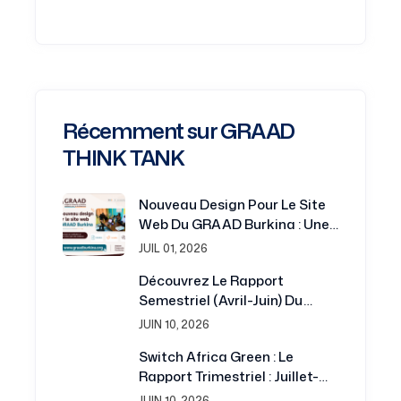
Récemment sur GRAAD
THINK TANK
Nouveau Design Pour Le Site
Web Du GRAAD Burkina : Une
Plateforme Renouvelée Au
JUIL 01, 2026
Service De La Recherche Et Du
Découvrez Le Rapport
Développement
Semestriel (avril-Juin) Du
Projet Switch Africa Green
JUIN 10, 2026
Switch Africa Green : Le
Rapport Trimestriel : Juillet-
Septembre 2016 Est
JUIN 10, 2026