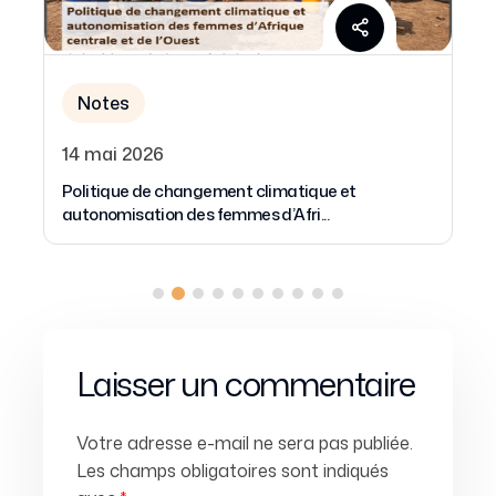
Notes
26
29 mars 2026
de changement climatique et
Moins d’aide, plus de
ion des femmes d’Afri...
alternatives pour le B
Laisser un commentaire
Votre adresse e-mail ne sera pas publiée.
Les champs obligatoires sont indiqués