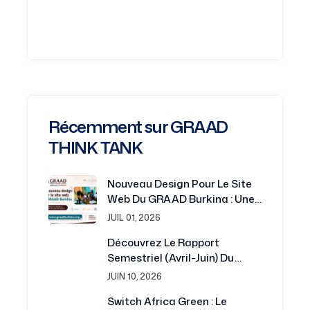
Récemment sur GRAAD
THINK TANK
Nouveau Design Pour Le Site
Web Du GRAAD Burkina : Une
Plateforme Renouvelée Au
JUIL 01, 2026
Service De La Recherche Et Du
Découvrez Le Rapport
Développement
Semestriel (avril-Juin) Du
Projet Switch Africa Green
JUIN 10, 2026
Switch Africa Green : Le