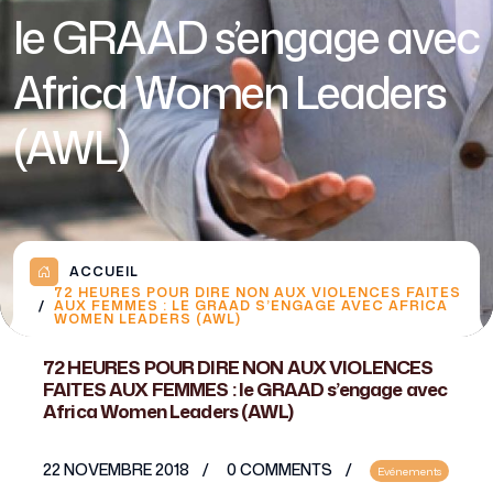
le GRAAD s’engage avec
Africa Women Leaders
(AWL)
ACCUEIL
72 HEURES POUR DIRE NON AUX VIOLENCES FAITES
AUX FEMMES : LE GRAAD S’ENGAGE AVEC AFRICA
WOMEN LEADERS (AWL)
72 HEURES POUR DIRE NON AUX VIOLENCES
FAITES AUX FEMMES : le GRAAD s’engage avec
Africa Women Leaders (AWL)
22 NOVEMBRE 2018
0 COMMENTS
Evénements