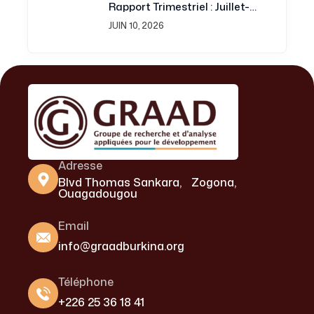
Rapport Trimestriel : Juillet-
Septembre 2016 Est
JUIN 10, 2026
Disponible
Adresse
Blvd Thomas Sankara, Zogona,
Ouagadougou
Email
info@graadburkina.org
Téléphone
+226 25 36 18 41