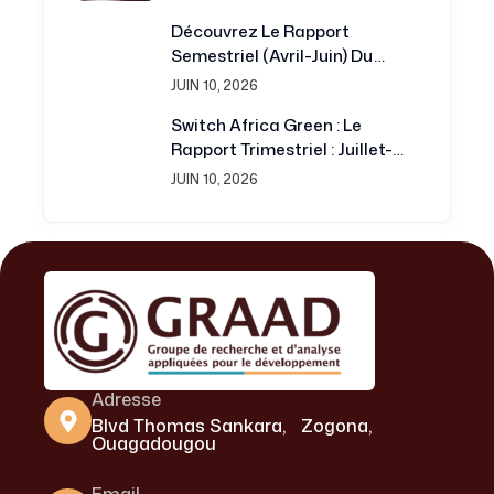
Service De La Recherche Et Du
Découvrez Le Rapport
Développement
Semestriel (avril-Juin) Du
Projet Switch Africa Green
JUIN 10, 2026
Switch Africa Green : Le
Rapport Trimestriel : Juillet-
Septembre 2016 Est
JUIN 10, 2026
Disponible
Adresse
Blvd Thomas Sankara, Zogona,
Ouagadougou
Email