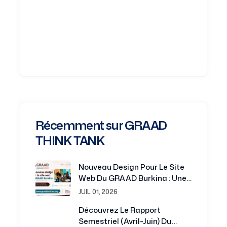
Récemment sur GRAAD
THINK TANK
Nouveau Design Pour Le Site
Web Du GRAAD Burkina : Une
Plateforme Renouvelée Au
JUIL 01, 2026
Service De La Recherche Et Du
Découvrez Le Rapport
Développement
Semestriel (avril-Juin) Du