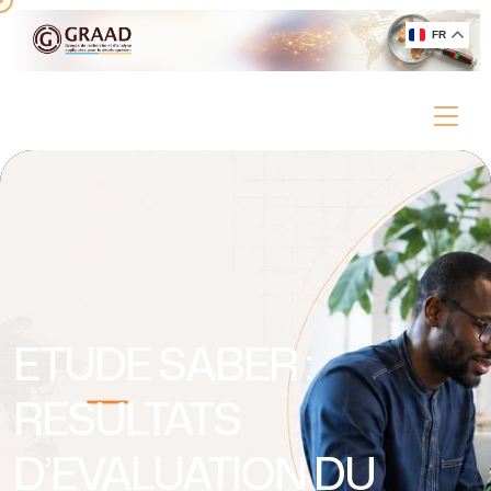
FR
ETUDE SABER :
RESULTATS
D’EVALUATION DU