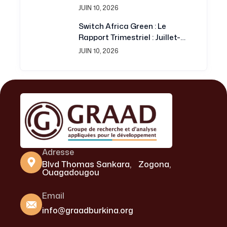
Projet Switch Africa Green
JUIN 10, 2026
Switch Africa Green : Le
Rapport Trimestriel : Juillet-
Septembre 2016 Est
JUIN 10, 2026
Disponible
Adresse
Blvd Thomas Sankara, Zogona,
Ouagadougou
Email
info@graadburkina.org