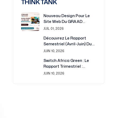
THINK TANK
Nouveau Design Pour Le
Site Web Du GRAAD
Burkina : Une Plateforme
JUIL 01, 2026
Renouvelée Au Service De
Découvrez Le Rapport
La Recherche Et Du
Semestriel (avril-Juin) Du
Notes
Développement
Projet Switch Africa Green
JUIN 10, 2026
13 novembre 2025
Switch Africa Green : Le
Femmes, finance et savoir : leviers du
Rapport Trimestriel :
développement au Burk...
Juillet-Septembre 2016 Est
JUIN 10, 2026
Disponible