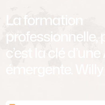
La formation
professionnelle,
c’est la clé d’une
émergente. Will