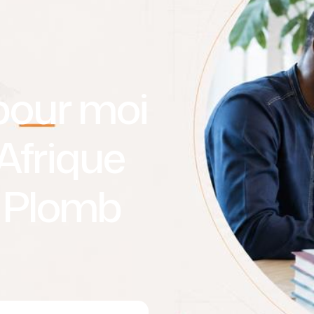
 pour moi
 Afrique
y Plomb