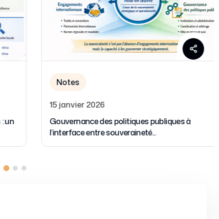
Notes
20 novembre 2025
Travail décent : un enjeu majeur pour le
développement humain au Burk...