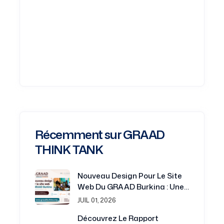
Récemment sur GRAAD
THINK TANK
Nouveau Design Pour Le Site
Web Du GRAAD Burkina : Une
Plateforme Renouvelée Au
JUIL 01, 2026
Service De La Recherche Et Du
Découvrez Le Rapport
Développement