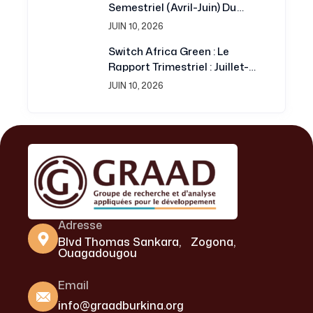
Semestriel (avril-Juin) Du
Projet Switch Africa Green
JUIN 10, 2026
Switch Africa Green : Le
Rapport Trimestriel : Juillet-
Septembre 2016 Est
JUIN 10, 2026
Disponible
Adresse
Blvd Thomas Sankara, Zogona,
Ouagadougou
Email
info@graadburkina.org