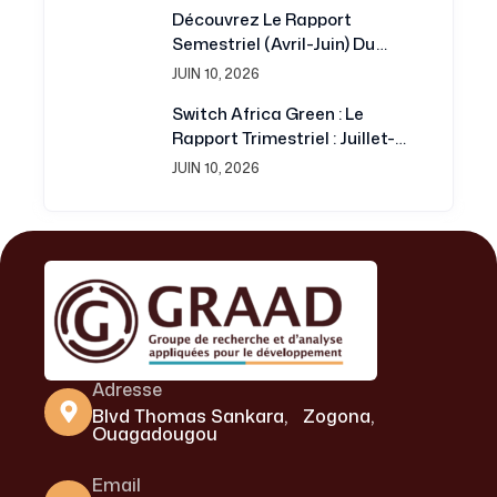
Découvrez Le Rapport
Développement
Semestriel (avril-Juin) Du
Projet Switch Africa Green
JUIN 10, 2026
Switch Africa Green : Le
Rapport Trimestriel : Juillet-
Septembre 2016 Est
JUIN 10, 2026
Disponible
Adresse
Blvd Thomas Sankara, Zogona,
Ouagadougou
Email