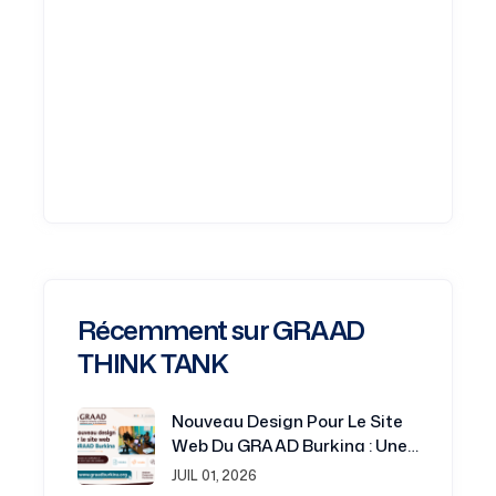
Récemment sur GRAAD
THINK TANK
Nouveau Design Pour Le Site
Web Du GRAAD Burkina : Une
Plateforme Renouvelée Au
JUIL 01, 2026
Service De La Recherche Et Du