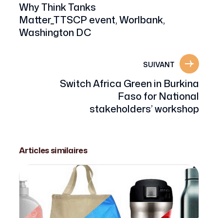
Why Think Tanks
Matter_TTSCP event, Worlbank,
Washington DC
SUIVANT
Switch Africa Green in Burkina
Faso for National
stakeholders’ workshop
7 MAI 2018
Articles similaires
Forum International Jeunesse Et Emplois
Verts: De L’idée Au Développ...