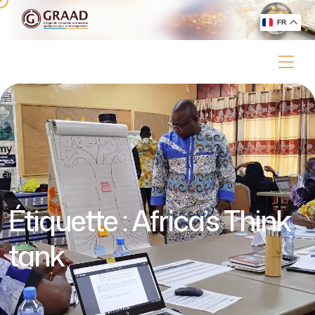
FR
Étiquette :
Africa’s Think
tank