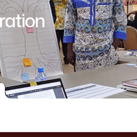
ration
E