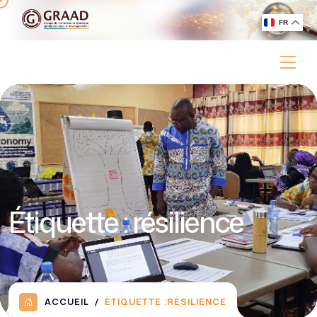
FR
Étiquette :
résilience
ACCUEIL
ÉTIQUETTE :
RÉSILIENCE