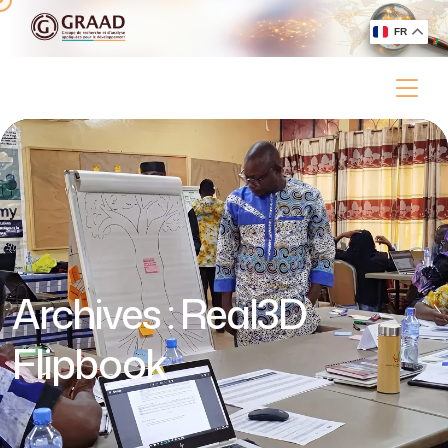
FR
Archives :
Real3D
Flipbook